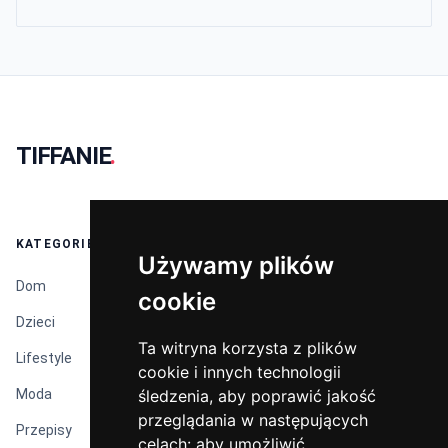
TIFFANIE
.
KATEGORIE
Używamy plików
Używamy plików
Dom
cookie
cookie
Dzieci
Ta witryna korzysta z plików
Ta witryna korzysta z plików
Lifestyle
cookie i innych technologii
cookie i innych technologii
Moda
śledzenia, aby poprawić jakość
śledzenia, aby poprawić jakość
przeglądania w następujących
przeglądania w następujących
Przepisy
celach:
celach:
aby umożliwić
aby umożliwić