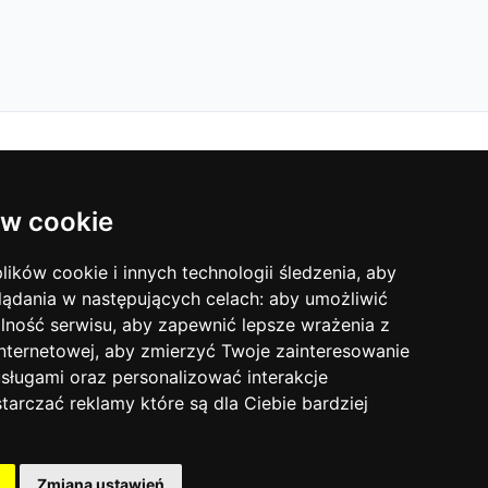
DOKUMENTY
w cookie
w cookie
Terms Of Service
lików cookie i innych technologii śledzenia, aby
lików cookie i innych technologii śledzenia, aby
Privacy Policy
lądania w następujących celach:
lądania w następujących celach:
aby umożliwić
aby umożliwić
lność serwisu
lność serwisu
,
,
aby zapewnić lepsze wrażenia z
aby zapewnić lepsze wrażenia z
internetowej
internetowej
,
,
aby zmierzyć Twoje zainteresowanie
aby zmierzyć Twoje zainteresowanie
sługami oraz personalizować interakcje
sługami oraz personalizować interakcje
tarczać reklamy które są dla Ciebie bardziej
tarczać reklamy które są dla Ciebie bardziej
Zmiana ustawień
Zmiana ustawień