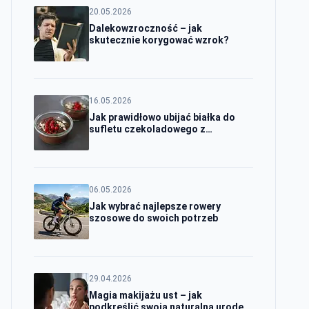
20.05.2026
Dalekowzroczność – jak
skutecznie korygować wzrok?
16.05.2026
Jak prawidłowo ubijać białka do
sufletu czekoladowego z
sukcesem
06.05.2026
Jak wybrać najlepsze rowery
szosowe do swoich potrzeb
29.04.2026
Magia makijażu ust – jak
podkreślić swoją naturalną urodę