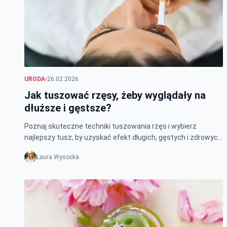
URODA
•
26.02.2026
Jak tuszować rzęsy, żeby wyglądały na
dłuższe i gęstsze?
Poznaj skuteczne techniki tuszowania rzęs i wybierz
najlepszy tusz, by uzyskać efekt długich, gęstych i zdrowych
rzęs. Sprawdź porady i triki!
Laura Wysocka