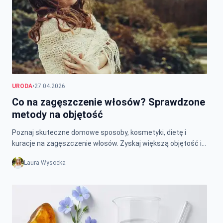
URODA
•
27.04.2026
Co na zagęszczenie włosów? Sprawdzone
metody na objętość
Poznaj skuteczne domowe sposoby, kosmetyki, dietę i
kuracje na zagęszczenie włosów. Zyskaj większą objętość i
zdrowe, gęste włosy już dziś!
Laura Wysocka