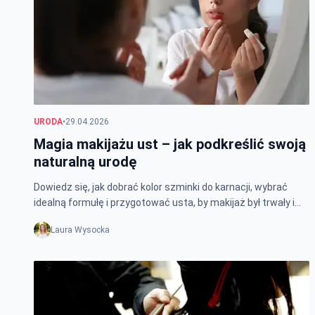
URODA
•
29.04.2026
Magia makijażu ust – jak podkreślić swoją
naturalną urodę
Dowiedz się, jak dobrać kolor szminki do karnacji, wybrać
idealną formułę i przygotować usta, by makijaż był trwały i
wyglądał perfekcyjnie.
Laura Wysocka