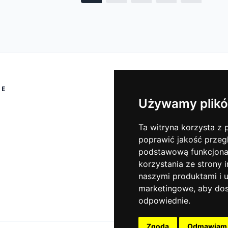
IE
O NAS
Używamy plikó
Używamy plikó
About Us
Ta witryna korzysta z p
Ta witryna korzysta z p
Contact
poprawić jakość przeg
poprawić jakość przeg
podstawową funkcjona
podstawową funkcjona
korzystania ze strony 
korzystania ze strony 
naszymi produktami i u
naszymi produktami i u
marketingowe
marketingowe
,
,
aby dos
aby dos
odpowiednie
odpowiednie
.
.
Zgoda
Zgoda
Odmawiam
Odmawiam