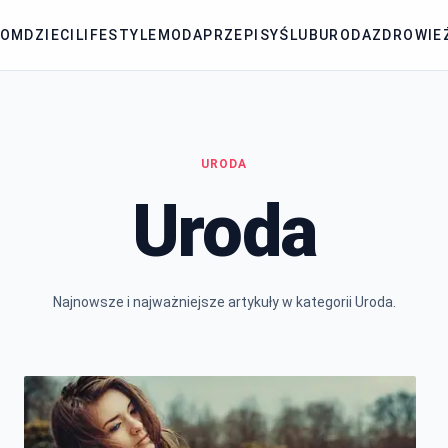
DOM
DZIECI
LIFESTYLE
MODA
PRZEPISY
ŚLUB
URODA
ZDROWIE
URODA
Uroda
Najnowsze i najważniejsze artykuły w kategorii Uroda.