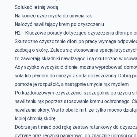
Spłukać letnią wodą
Na koniec użyć mydła do umycia rąk
Nałożyć nawilżający krem po czyszczeniu
H2 - Kluczowe porady dotyczące czyszczenia dłoni po p
Skuteczne czyszczenie dłoni po pracy wymaga odpowiedni
zadbają o skórę. Zaleca się stosowanie specjalistycznych p
te zawierają składniki nawilżające i są skuteczne w usuwa
Aby szybko wyczyścić dłonie, można wypróbować domowe 
solą lub płynem do naczyń z sodą oczyszczoną. Dobrą prak
pomoże je rozpuścić, a następnie umycie rąk mydłem.
Po każdorazowym czyszczeniu, szczególnie po użyciu si
nawilżeniu rąk poprzez stosowanie kremu ochronnego. 
nawilżenia skóry. Warto obalić mit, że tylko mocno dział
lepiej chronią skórę.
Dobrze jest mieć pod ręką zestaw ratunkowy do czyszczen
cytrynę oraz ręczniki papierowe, co znacznie uprości cod