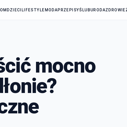
DOM
DZIECI
LIFESTYLE
MODA
PRZEPISY
ŚLUB
URODA
ZDROWIE
ścić mocno
łonie?
eczne