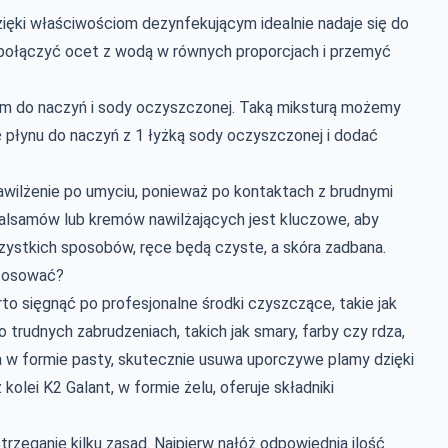
ięki właściwościom dezynfekującym idealnie nadaje się do
połączyć ocet z wodą w równych proporcjach i przemyć
em do naczyń i sody oczyszczonej. Taką miksturą możemy
 płynu do naczyń z 1 łyżką sody oczyszczonej i dodać
wilżenie po umyciu, ponieważ po kontaktach z brudnymi
alsamów lub kremów nawilżających jest kluczowe, aby
zystkich sposobów, ręce będą czyste, a skóra zadbana.
 stosować?
o sięgnąć po profesjonalne środki czyszczące, takie jak
 trudnych zabrudzeniach, takich jak smary, farby czy rdza,
a w formie pasty, skutecznie usuwa uporczywe plamy dzięki
 kolei K2 Galant, w formie żelu, oferuje składniki
rzeganie kilku zasad. Najpierw nałóż odpowiednią ilość