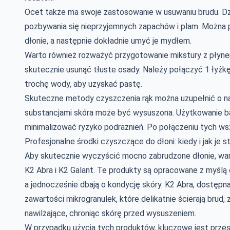
Ocet także ma swoje zastosowanie w usuwaniu brudu. Dz
pozbywania się nieprzyjemnych zapachów i plam. Można 
dłonie, a następnie dokładnie umyć je mydłem.
Warto również rozważyć przygotowanie mikstury z płyn
skutecznie usunąć tłuste osady. Należy połączyć 1 łyżkę
trochę wody, aby uzyskać pastę.
Skuteczne metody czyszczenia rąk można uzupełnić o na
substancjami skóra może być wysuszona. Użytkowanie b
minimalizować ryzyko podrażnień. Po połączeniu tych ws
Profesjonalne środki czyszczące do dłoni: kiedy i jak je
Aby skutecznie wyczyścić mocno zabrudzone dłonie, wart
K2 Abra i K2 Galant. Te produkty są opracowane z myślą o
a jednocześnie dbają o kondycję skóry. K2 Abra, dostępn
zawartości mikrogranulek, które delikatnie ścierają brud, z
nawilżające, chroniąc skórę przed wysuszeniem.
W przypadku użycia tych produktów, kluczowe jest przest