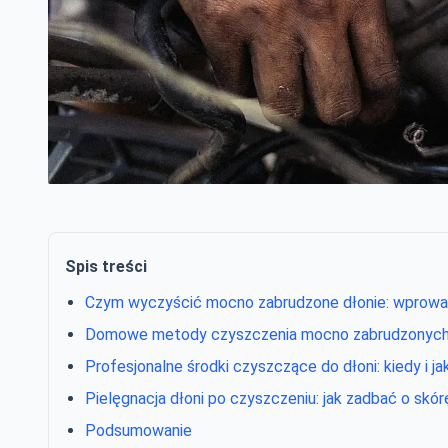
Spis treści
Czym wyczyścić mocno zabrudzone dłonie: wprowa
Domowe metody czyszczenia mocno zabrudzonych 
Profesjonalne środki czyszczące do dłoni: kiedy i j
Pielęgnacja dłoni po czyszczeniu: jak zadbać o skór
Podsumowanie