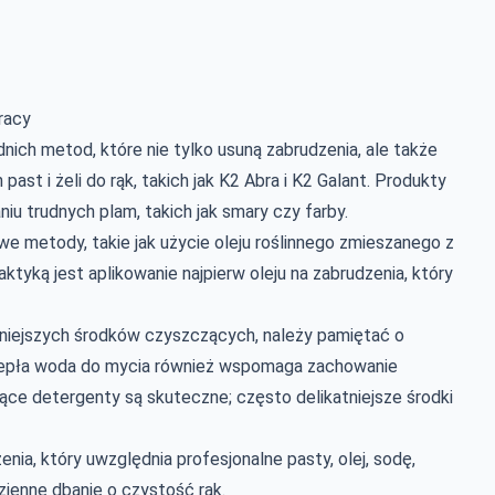
racy
ch metod, które nie tylko usuną zabrudzenia, ale także
ast i żeli do rąk, takich jak K2 Abra i K2 Galant. Produkty
niu trudnych plam, takich jak smary czy farby.
metody, takie jak użycie oleju roślinnego zmieszanego z
tyką jest aplikowanie najpierw oleju na zabrudzenia, który
lniejszych środków czyszczących, należy pamiętać o
Ciepła woda do mycia również wspomaga zachowanie
ające detergenty są skuteczne; często delikatniejsze środki
ia, który uwzględnia profesjonalne pasty, olej, sodę,
zienne dbanie o czystość rąk.