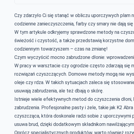
Czy zdarzyło Ci się stanąć w obliczu uporczywych plam na
codzienne zanieczyszczenia, farby czy smary nie dają si
W tym artykule odkryjemy sprawdzone metody na czyszc
świeżość i czystość, a także przedstawią korzystne dom
codziennym towarzyszem – czas na zmianę!
Czym wyczyścić mocno zabrudzone dłonie: wprowadzeni
W pracy w warsztacie czy ogrodzie często zdarzają się
rozwiązań czyszczących. Domowe metody mogą nie wysta
oleje czy rdza. W takich sytuacjach zaleca się stosowani
usuwają zabrudzenia, ale też dbają o skórę.
Istnieje wiele efektywnych metod do czyszczenia dłoni
zabrudzenia. Profesjonalne pasty i żele, takie jak K2 Abra
czyszcząca, która doskonale radzi sobie z uporczywymi pl
usuwa brud, dzięki dodatkowym składnikom nawilżającym
Oprócz specjalistycznych produktów, warto również rozwa