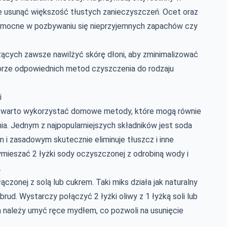
e usunąć większość tłustych zanieczyszczeń. Ocet oraz
 pomocne w pozbywaniu się nieprzyjemnych zapachów czy
zących zawsze nawilżyć skórę dłoni, aby zminimalizować
borze odpowiednich metod czyszczenia do rodzaju
i
 warto wykorzystać domowe metody, które mogą równie
nia. Jednym z najpopularniejszych składników jest soda
 i zasadowym skutecznie eliminuje tłuszcz i inne
mieszać 2 łyżki sody oczyszczonej z odrobiną wody i
.
zonej z solą lub cukrem. Taki miks działa jak naturalny
rud. Wystarczy połączyć 2 łyżki oliwy z 1 łyżką soli lub
h należy umyć ręce mydłem, co pozwoli na usunięcie