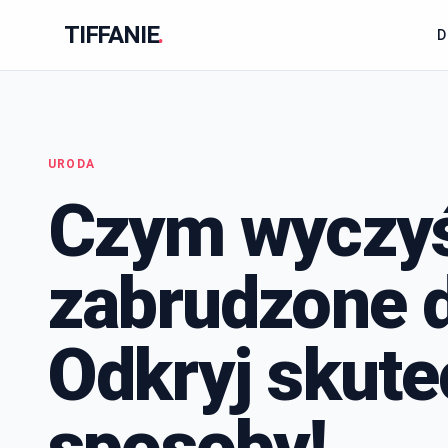
TIFFANIE
.
URODA
Czym wyczy
zabrudzone d
Odkryj skut
sposoby!