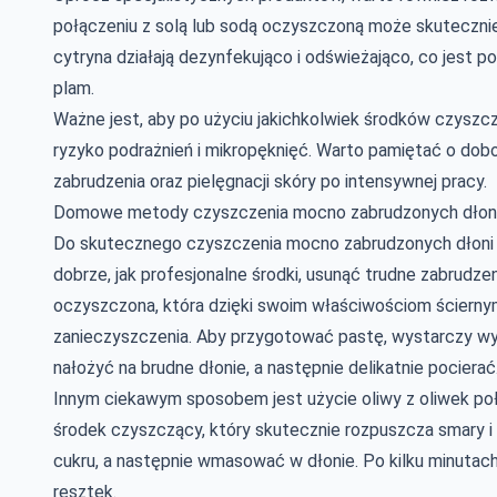
połączeniu z solą lub sodą oczyszczoną może skuteczni
cytryna działają dezynfekująco i odświeżająco, co jest
plam.
Ważne jest, aby po użyciu jakichkolwiek środków czyszc
ryzyko podrażnień i mikropęknięć. Warto pamiętać o do
zabrudzenia oraz pielęgnacji skóry po intensywnej pracy.
Domowe metody czyszczenia mocno zabrudzonych dłon
Do skutecznego czyszczenia mocno zabrudzonych dłoni
dobrze, jak profesjonalne środki, usunąć trudne zabrudze
oczyszczona, która dzięki swoim właściwościom ściernym
zanieczyszczenia. Aby przygotować pastę, wystarczy wy
nałożyć na brudne dłonie, a następnie delikatnie pocierać
Innym ciekawym sposobem jest użycie oliwy z oliwek połąc
środek czyszczący, który skutecznie rozpuszcza smary i b
cukru, a następnie wmasować w dłonie. Po kilku minutac
resztek.