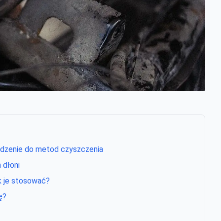
dzenie do metod czyszczenia
dłoni
ak je stosować?
ę?