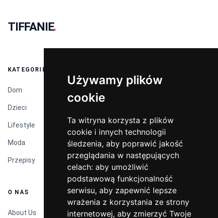
TIFFANIE
.
KATEGORIE
Używamy plików
Używamy plików
Dom
cookie
cookie
Dzieci
Ta witryna korzysta z plików
Ta witryna korzysta z plików
Lifestyle
cookie i innych technologii
cookie i innych technologii
Moda
śledzenia, aby poprawić jakość
śledzenia, aby poprawić jakość
przeglądania w następujących
przeglądania w następujących
Przepisy
celach:
celach:
aby umożliwić
aby umożliwić
podstawową funkcjonalność
podstawową funkcjonalność
serwisu
serwisu
,
,
aby zapewnić lepsze
aby zapewnić lepsze
O NAS
wrażenia z korzystania ze strony
wrażenia z korzystania ze strony
About Us
internetowej
internetowej
,
,
aby zmierzyć Twoje
aby zmierzyć Twoje