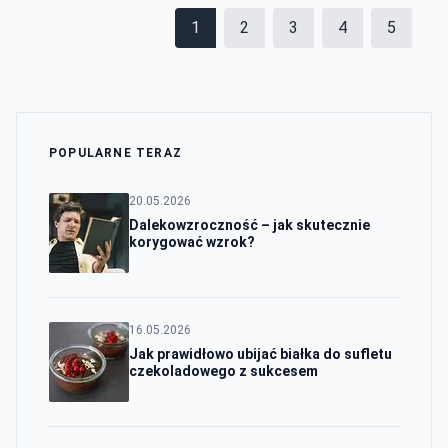
1
2
3
4
5
POPULARNE TERAZ
20.05.2026
Dalekowzroczność – jak skutecznie
korygować wzrok?
16.05.2026
Jak prawidłowo ubijać białka do sufletu
czekoladowego z sukcesem