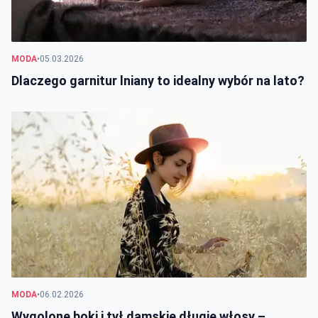
MODA
•
05.03.2026
Dlaczego garnitur lniany to idealny wybór na lato?
MODA
•
06.02.2026
Wygolone boki i tył damskie długie włosy –