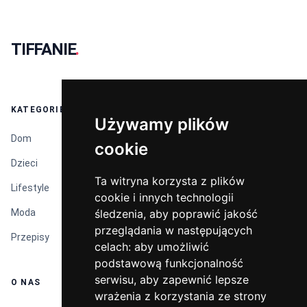
TIFFANIE
.
KATEGORIE
Używamy plików
Używamy plików
Dom
cookie
cookie
Dzieci
Ta witryna korzysta z plików
Ta witryna korzysta z plików
Lifestyle
cookie i innych technologii
cookie i innych technologii
Moda
śledzenia, aby poprawić jakość
śledzenia, aby poprawić jakość
przeglądania w następujących
przeglądania w następujących
Przepisy
celach:
celach:
aby umożliwić
aby umożliwić
podstawową funkcjonalność
podstawową funkcjonalność
serwisu
serwisu
,
,
aby zapewnić lepsze
aby zapewnić lepsze
O NAS
wrażenia z korzystania ze strony
wrażenia z korzystania ze strony