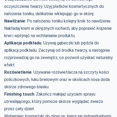
oczyszczenia twarzy. Użyj płatków kosmetycznych do
nałożenia toniku, delikatnie wklepując go w skórę.
Nawilżanie
: Po nałożeniu toniku kolejny krok to nawilżenie.
Nakładaj krem w okrężnych ruchach, aby poprawić krążenie
krwi i wpłynąć na wchłanianie produktu.
Aplikacja podkładu
: Używaj gąbeczki lub pędzla do
aplikacji podkładu. Zaczynaj od środka twarzy, a następnie
rozprowadzaj go na zewnątrz, co pozwoli uzyskać naturalny
efekt.
Rozświetlenie
: Używanie rozświetlacza na szczyty kości
policzkowych, łuku brwiowym oraz w okolicach nosa doda
skórze zdrowego blasku.
Finishing touch
: Zakończ makijaż użyciem sprayu
utrwalającego, który pomoże skórze wyglądać świeżo
przez cały dzień.
Wybierając kosmetyki do glow up, kieruj się indywidualnymi