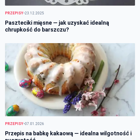
PRZEPISY
•
23.12.2025
Paszteciki mięsne — jak uzyskać idealną
chrupkość do barszczu?
PRZEPISY
•
07.01.2026
Przepis na babkę kakaową — idealna wilgotność i