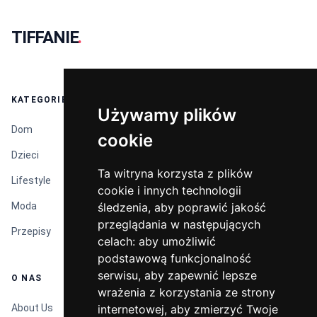
TIFFANIE
.
KATEGORIE
Używamy plików
Używamy plików
Dom
cookie
cookie
Dzieci
Ta witryna korzysta z plików
Ta witryna korzysta z plików
Lifestyle
cookie i innych technologii
cookie i innych technologii
Moda
śledzenia, aby poprawić jakość
śledzenia, aby poprawić jakość
przeglądania w następujących
przeglądania w następujących
Przepisy
celach:
celach:
aby umożliwić
aby umożliwić
podstawową funkcjonalność
podstawową funkcjonalność
serwisu
serwisu
,
,
aby zapewnić lepsze
aby zapewnić lepsze
O NAS
wrażenia z korzystania ze strony
wrażenia z korzystania ze strony
About Us
internetowej
internetowej
,
,
aby zmierzyć Twoje
aby zmierzyć Twoje