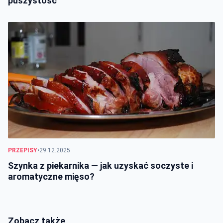
puszystość
PRZEPISY
•
29.12.2025
Szynka z piekarnika — jak uzyskać soczyste i
aromatyczne mięso?
Zobacz także