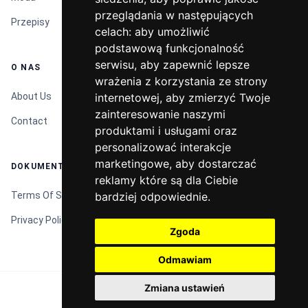
przeglądania w następujących
przeglądania w następujących
Przepisy
celach:
celach:
aby umożliwić
aby umożliwić
podstawową funkcjonalność
podstawową funkcjonalność
serwisu
serwisu
,
,
aby zapewnić lepsze
aby zapewnić lepsze
O NAS
wrażenia z korzystania ze strony
wrażenia z korzystania ze strony
internetowej
internetowej
,
,
aby zmierzyć Twoje
aby zmierzyć Twoje
About Us
zainteresowanie naszymi
zainteresowanie naszymi
Contact
produktami i usługami oraz
produktami i usługami oraz
personalizować interakcje
personalizować interakcje
marketingowe
marketingowe
,
,
aby dostarczać
aby dostarczać
DOKUMENTY
reklamy które są dla Ciebie
reklamy które są dla Ciebie
bardziej odpowiednie
bardziej odpowiednie
.
.
Terms Of Service
Privacy Policy
Zgoda
Zgoda
Odmawiam
Odmawiam
Zmiana ustawień
Zmiana ustawień
© 2026 TIFFANIE.PL.