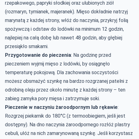
rzepakowego, papryki słodkiej oraz ulubionych ziół
(rozmaryn, tymianek, majeranek). Mięso dokładnie natrzyj
marynatą z każdej strony, włóż do naczynia, przykryj folią
spożywczą i odstaw do lodówki na minimum 12 godzin,
najlepiej na całą dobę lub nawet 48 godzin, aby głębiej
przesiąkło smakami.
Przygotowanie do pieczenia
: Na godzinę przed
pieczeniem wyjmij mięso z lodówki, by osiągnęło
temperaturę pokojową. Dla zachowania soczystości
możesz obsmażyć szynkę na bardzo rozgrzanej patelni z
odrobiną oleju przez około minutę z każdej strony – ten
zabieg zamyka pory mięsa i zatrzymuje soki.
Pieczenie w naczyniu żaroodpornym lub rękawie
:
Rozgrzej piekarnik do 180°C (z termoobiegiem, jeśli jest
dostępny). Na dno naczynia żaroodpornego rozłóż plastry
cebuli, ułóż na nich zamarynowaną szynkę. Jeśli korzystasz