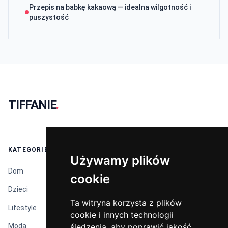
Przepis na babkę kakaową — idealna wilgotność i
puszystość
TIFFANIE
.
KATEGORIE
Używamy plików
Używamy plików
Dom
cookie
cookie
Dzieci
Ta witryna korzysta z plików
Ta witryna korzysta z plików
Lifestyle
cookie i innych technologii
cookie i innych technologii
śledzenia, aby poprawić jakość
śledzenia, aby poprawić jakość
Moda