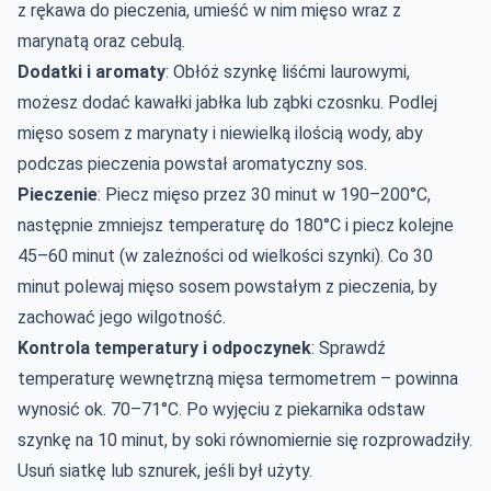
z rękawa do pieczenia, umieść w nim mięso wraz z
marynatą oraz cebulą.
Dodatki i aromaty
: Obłóż szynkę liśćmi laurowymi,
możesz dodać kawałki jabłka lub ząbki czosnku. Podlej
mięso sosem z marynaty i niewielką ilością wody, aby
podczas pieczenia powstał aromatyczny sos.
Pieczenie
: Piecz mięso przez 30 minut w 190–200°C,
następnie zmniejsz temperaturę do 180°C i piecz kolejne
45–60 minut (w zależności od wielkości szynki). Co 30
minut polewaj mięso sosem powstałym z pieczenia, by
zachować jego wilgotność.
Kontrola temperatury i odpoczynek
: Sprawdź
temperaturę wewnętrzną mięsa termometrem – powinna
wynosić ok. 70–71°C. Po wyjęciu z piekarnika odstaw
szynkę na 10 minut, by soki równomiernie się rozprowadziły.
Usuń siatkę lub sznurek, jeśli był użyty.