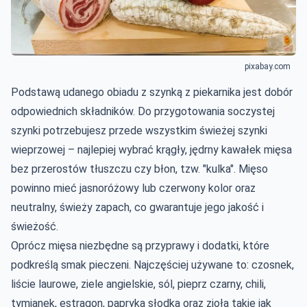
pixabay.com
Podstawą udanego obiadu z szynką z piekarnika jest dobór
odpowiednich składników. Do przygotowania soczystej
szynki potrzebujesz przede wszystkim świeżej szynki
wieprzowej – najlepiej wybrać krągły, jędrny kawałek mięsa
bez przerostów tłuszczu czy błon, tzw. "kulka". Mięso
powinno mieć jasnoróżowy lub czerwony kolor oraz
neutralny, świeży zapach, co gwarantuje jego jakość i
świeżość.
Oprócz mięsa niezbędne są przyprawy i dodatki, które
podkreślą smak pieczeni. Najczęściej używane to: czosnek,
liście laurowe, ziele angielskie, sól, pieprz czarny, chili,
tymianek, estragon, papryka słodka oraz zioła takie jak