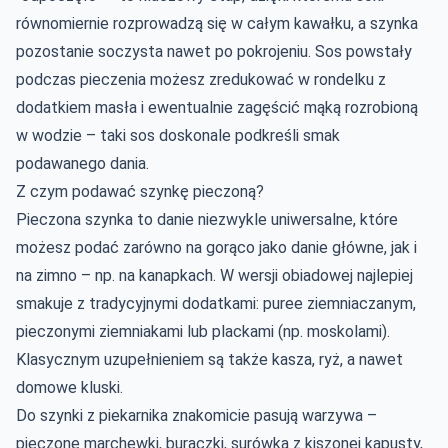
równomiernie rozprowadzą się w całym kawałku, a szynka
pozostanie soczysta nawet po pokrojeniu. Sos powstały
podczas pieczenia możesz zredukować w rondelku z
dodatkiem masła i ewentualnie zagęścić mąką rozrobioną
w wodzie – taki sos doskonale podkreśli smak
podawanego dania.
Z czym podawać szynkę pieczoną?
Pieczona szynka to danie niezwykle uniwersalne, które
możesz podać zarówno na gorąco jako danie główne, jak i
na zimno – np. na kanapkach. W wersji obiadowej najlepiej
smakuje z tradycyjnymi dodatkami: puree ziemniaczanym,
pieczonymi ziemniakami lub plackami (np. moskolami).
Klasycznym uzupełnieniem są także kasza, ryż, a nawet
domowe kluski.
Do szynki z piekarnika znakomicie pasują warzywa –
pieczone marchewki, buraczki, surówka z kiszonej kapusty,