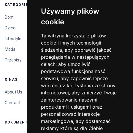
KATEGORIE
Używamy plików
Używamy plików
Dom
cookie
cookie
Dzieci
Ta witryna korzysta z plików
Ta witryna korzysta z plików
Lifestyle
cookie i innych technologii
cookie i innych technologii
Moda
śledzenia, aby poprawić jakość
śledzenia, aby poprawić jakość
przeglądania w następujących
przeglądania w następujących
Przepisy
celach:
celach:
aby umożliwić
aby umożliwić
podstawową funkcjonalność
podstawową funkcjonalność
serwisu
serwisu
,
,
aby zapewnić lepsze
aby zapewnić lepsze
O NAS
wrażenia z korzystania ze strony
wrażenia z korzystania ze strony
About Us
internetowej
internetowej
,
,
aby zmierzyć Twoje
aby zmierzyć Twoje
zainteresowanie naszymi
zainteresowanie naszymi
Contact
produktami i usługami oraz
produktami i usługami oraz
personalizować interakcje
personalizować interakcje
marketingowe
marketingowe
,
,
aby dostarczać
aby dostarczać
DOKUMENTY
reklamy które są dla Ciebie
reklamy które są dla Ciebie