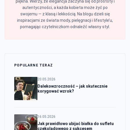
piękna. Wierzy, że elegancja zaczyna się od prostoty i
autentyczności, a każda kobieta może żyć po
swojemu — z klasą i lekkością. Na blogu dzieli się
inspiracjami ze świata mody, pielęgnacji i lifestyle’u,
pomagając czytelniczkom odnaleźć własny styl.
POPULARNE TERAZ
20.05.2026
Dalekowzroczność – jak skutecznie
korygować wzrok?
16.05.2026
Jak prawidłowo ubijać białka do sufletu
czekoladowego z sukcesem